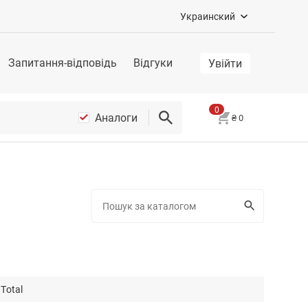
Украинский
Запитання-відповідь
Відгуки
Увійти
0
Аналоги
₴
0
Total