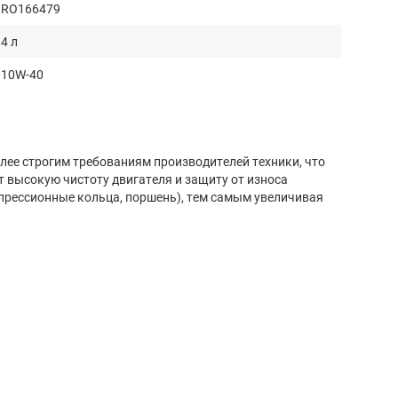
RO166479
4 л
10W-40
ее строгим требованиям производителей техники, что
т высокую чистоту двигателя и защиту от износа
прессионные кольца, поршень), тем самым увеличивая