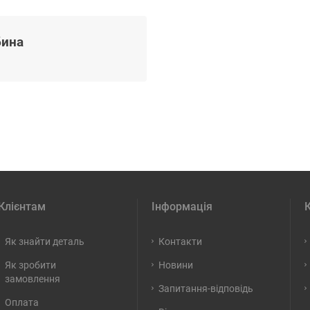
бина
Клієнтам
Інформація
Як знайти деталь
Контакти
Як зробити
Новини
замовлення
Запитання-відповідь
Оплата