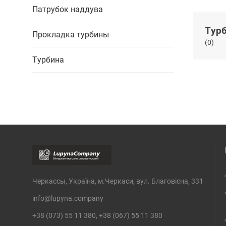
Патрубок наддува
Тур
Прокладка турбины
(0)
Турбина
Черкассы, Україна, м.Черкаси, вул. Благовісна, 331
info@lupyna.company
+38 (073) 55 11 380, +38 (067) 55 11 380