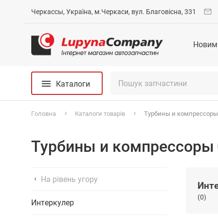
Черкассы, Україна, м.Черкаси, вул. Благовісна, 331
Новим
Каталоги
Головна
Каталоги товарів
Турбины и компрессоры
Турбины и компрессоры
На рівень угору
Инт
(0)
Интеркулер