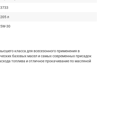
3733
205 л
5W-30
высшего класса для всесезонного применения в
ических базовых масел и самых современных присадок
асхода топлива и отличное прокачивание по масляной