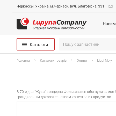
Черкассы, Україна, м.Черкаси, вул. Благовісна, 331
Новим
Каталоги
Головна
Каталоги товарів
Оливи
Liqui Moly
В 70-е два "Жука" концерна Фольксваген обогнули самое б
грандиозным доказательством качества их продуктов