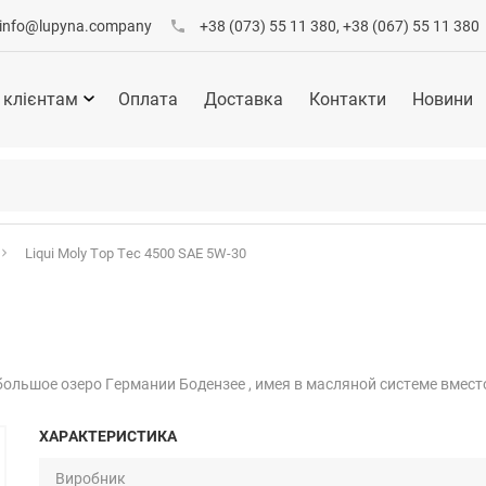
info@lupyna.company
+38 (073) 55 11 380, +38 (067) 55 11 380
 клієнтам
Оплата
Доставка
Контакти
Новини
Liqui Moly Top Tec 4500 SAE 5W-30
ольшое озеро Германии Бодензее , имея в масляной системе вместо 
ХАРАКТЕРИСТИКА
Виробник