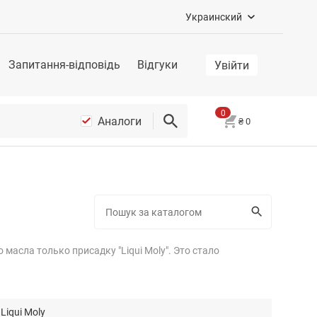
Украинский
Запитання-відповідь
Відгуки
Увійти
0
Аналоги
₴
0
масла только присадку "Liqui Moly". Это стало
Liqui Moly