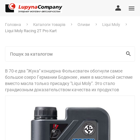
Головна
Каталоги товарів
Оливи
Liqui Moly
Liqui Moly Racing 2T Pro Kart
В 70-е два "Жука" концерна Фольксваген обогнули самое
большое озеро Германии Бодензее , имея в масляной системе
вместо масла только присадку "Liqui Moly". Это стало
грандиозным доказательством качества их продуктов