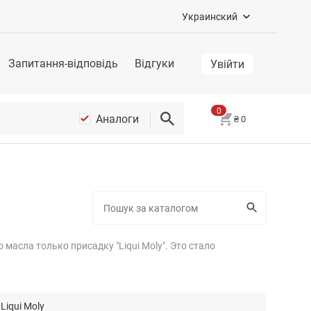
Украинский
Запитання-відповідь
Відгуки
Увійти
0
Аналоги
₴
0
масла только присадку "Liqui Moly". Это стало
Liqui Moly