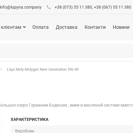
info@lupyna.company
+38 (073) 55 11 380, +38 (067) 55 11 380
 клієнтам
Оплата
Доставка
Контакти
Новини
Liqui Moly Molygen New Generation 5W-40
ольшое озеро Германии Бодензее , имея в масляной системе вместо 
ХАРАКТЕРИСТИКА
Виробник